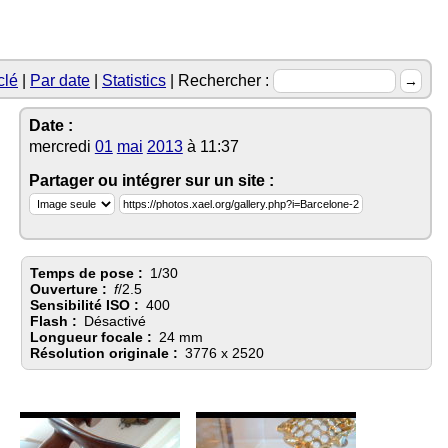
clé
Par date
Statistics
Rechercher :
Date :
mercredi
01
mai
2013
à 11:37
Partager ou intégrer sur un site :
Temps de pose :
1/30
Ouverture :
f
/2.5
Sensibilité ISO :
400
Flash :
Désactivé
Longueur focale :
24 mm
Résolution originale :
3776 x 2520