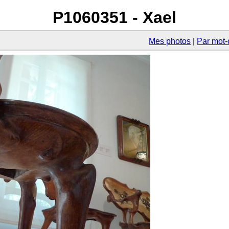
P1060351 - Xael
Mes photos
Par mot-