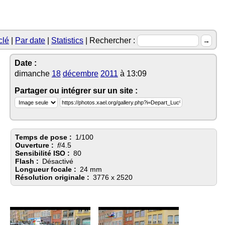
clé
Par date
Statistics
Rechercher :
Date :
dimanche
18
décembre
2011
à 13:09
Partager ou intégrer sur un site :
Temps de pose :
1/100
Ouverture :
f
/4.5
Sensibilité ISO :
80
Flash :
Désactivé
Longueur focale :
24 mm
Résolution originale :
3776 x 2520